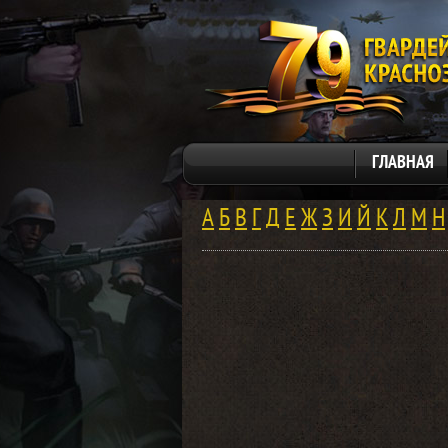
ГЛАВНАЯ
А
Б
В
Г
Д
Е
Ж
З
И
Й
К
Л
М
Н