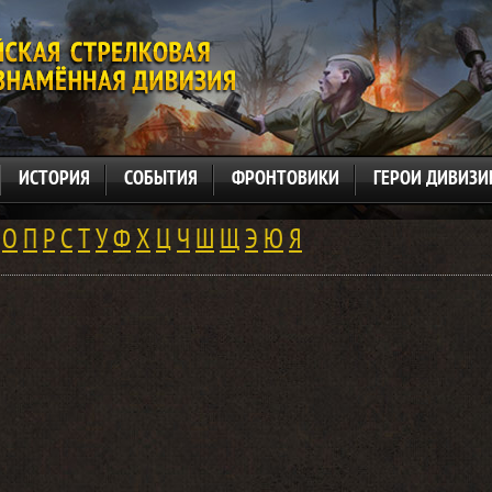
ИСТОРИЯ
СОБЫТИЯ
ФРОНТОВИКИ
ГЕРОИ ДИВИЗИ
О
П
Р
С
Т
У
Ф
Х
Ц
Ч
Ш
Щ
Э
Ю
Я