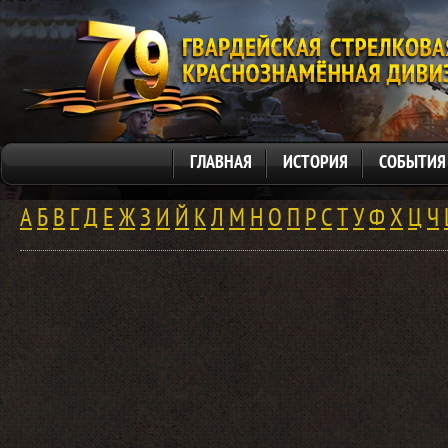
ГЛАВНАЯ
ИСТОРИЯ
СОБЫТИЯ
А
Б
В
Г
Д
Е
Ж
З
И
Й
К
Л
М
Н
О
П
Р
С
Т
У
Ф
Х
Ц
Ч