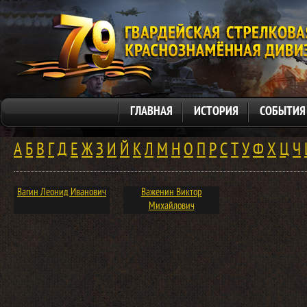
ГЛАВНАЯ
ИСТОРИЯ
СОБЫТИЯ
А
Б
В
Г
Д
Е
Ж
З
И
Й
К
Л
М
Н
О
П
Р
С
Т
У
Ф
Х
Ц
Ч
Вагин Леонид Иванович
Важенин Виктор
Михайлович