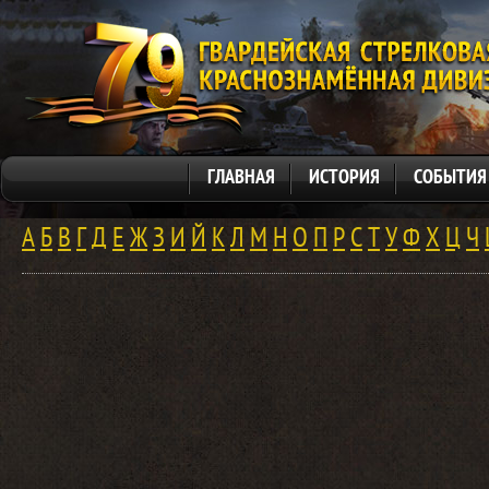
ГЛАВНАЯ
ИСТОРИЯ
СОБЫТИЯ
А
Б
В
Г
Д
Е
Ж
З
И
Й
К
Л
М
Н
О
П
Р
С
Т
У
Ф
Х
Ц
Ч